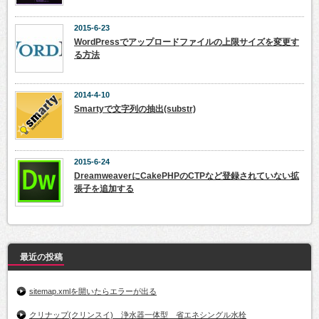
2015-6-23
WordPressでアップロードファイルの上限サイズを変更す
る方法
2014-4-10
Smartyで文字列の抽出(substr)
2015-6-24
DreamweaverにCakePHPのCTPなど登録されていない拡
張子を追加する
最近の投稿
sitemap.xmlを開いたらエラーが出る
クリナップ(クリンスイ) 浄水器一体型 省エネシングル水栓