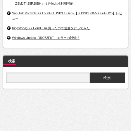
「ZSMJT428R20BH」は分岐水栓利用可能
SanDisk PortableSSD 500GB USB3.1 Gen2【SDSSDE60-500G-GH25】レビ
ュー
KingstonのSSD 240GBを買ったので速度を計ってみた
Windows Update「80072F8F」エラーの対処法
検索