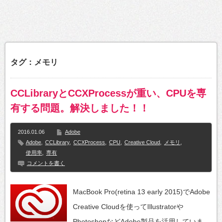
タグ：メモリ
CCLibraryとCCXProcessが重い、CPUを専
有する問題。解決しました！！
2016.01.06
Adobe
Adobe
,
CCLibrary
,
CCXProcess
,
CPU
,
Creative Cloud
,
メモリ
,
使用率
,
専有
コメントを書く
MacBook Pro(retina 13 early 2015)でAdobe
Creative Cloudを使ってIllustratorや
PhotoshopなどAdobe製品を活用していま