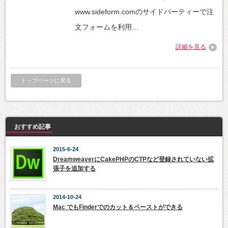
www.sideform.comのサイドパーティーで注
文フォームを利用…
詳細を見る
トップページに戻る
おすすめ記事
2015-6-24
DreamweaverにCakePHPのCTPなど登録されていない拡
張子を追加する
2014-10-24
Mac でもFinderでのカット＆ペーストができる