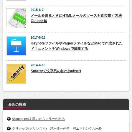
2015-6-7
メールを送るときにHTMLメールのソースを直接書く方法
Outlook編
2017-8-13
KeynoteファイルやPagesファイルなどMacで作成された
ドキュメントをWindowsで編集する
2014-4-10
Smartyで文字列の抽出(substr)
最近の投稿
sitemap.xmlを開いたらエラーが出る
クリナップ(クリンスイ) 浄水器一体型 省エネシングル水栓