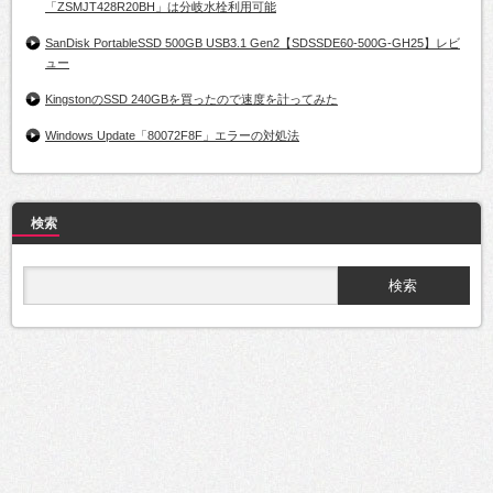
「ZSMJT428R20BH」は分岐水栓利用可能
SanDisk PortableSSD 500GB USB3.1 Gen2【SDSSDE60-500G-GH25】レビ
ュー
KingstonのSSD 240GBを買ったので速度を計ってみた
Windows Update「80072F8F」エラーの対処法
検索