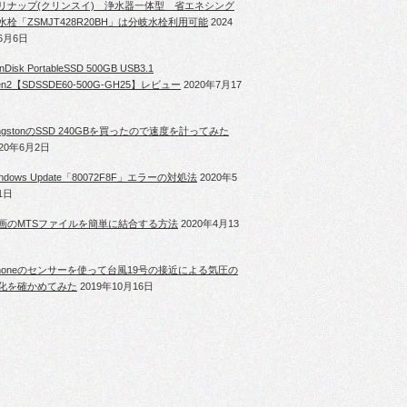
リナップ(クリンスイ) 浄水器一体型 省エネシング
水栓「ZSMJT428R20BH」は分岐水栓利用可能
2024
6月6日
nDisk PortableSSD 500GB USB3.1
en2【SDSSDE60-500G-GH25】レビュー
2020年7月17
ingstonのSSD 240GBを買ったので速度を計ってみた
020年6月2日
indows Update「80072F8F」エラーの対処法
2020年5
1日
画のMTSファイルを簡単に結合する方法
2020年4月13
Phoneのセンサーを使って台風19号の接近による気圧の
化を確かめてみた
2019年10月16日