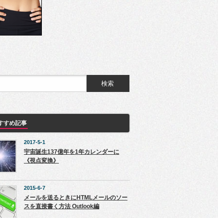
すすめ記事
2017-5-1
宇宙誕生137億年を1年カレンダーに
《視点変換》
2015-6-7
メールを送るときにHTMLメールのソー
スを直接書く方法 Outlook編