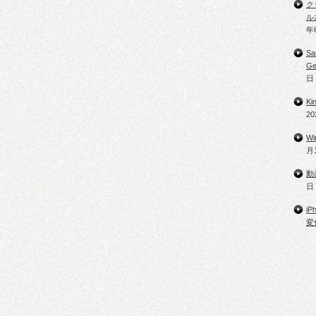
ク
ル
年
Sa
G
日
K
2
W
月
動
日
i
変