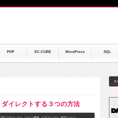
PHP
EC-CUBE
WordPress
SQL
ス
リダイレクトする３つの方法
301リダイレクト
,
ページ遷移
,
リダイレクト
,
特定ページ