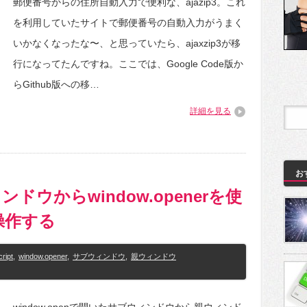
郵便番号からの住所自動入力で便利な、ajazip3。これ
を利用していたサイトで郵便番号の自動入力がうまく
いかなくなったな〜、と思っていたら、ajaxzip3が移
行になってたんですね。ここでは、Google Code版か
らGithub版への移…
詳細を見る
お
ウィンドウからwindow.openerを使
操作する
ript
,
window.opener
,
サブウィンドウ
,
親ウィンドウ