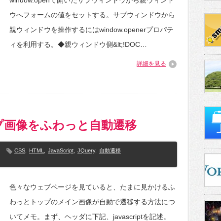
window.openで開いたサブウィンドウから親ウィンド
ウへフォームの値をセットする。サブウィンドウから
親ウィンドウを操作するにはwindow.openerプロパテ
ィを利用する。◆親ウィンドウ側&lt;!DOC…
詳細を見る
プ画像をふわっと自動遷移
CSS
,
HTML
,
JavaScript
,
JQuery
,
自動遷移
色々なウェブページを見ていると、たまに見かけるふ
わっとトップのメイン画像が自動で遷移する方法につ
いてメモ。まず、ヘッダに下記、javascriptを記述。