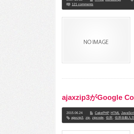
121 comments
ajaxzip3がGoogl
2015.06.24
CakePHP
HTML
JavaScri
ajaxzip3
,
zip
,
zipcode
,
住所
,
住所自動入