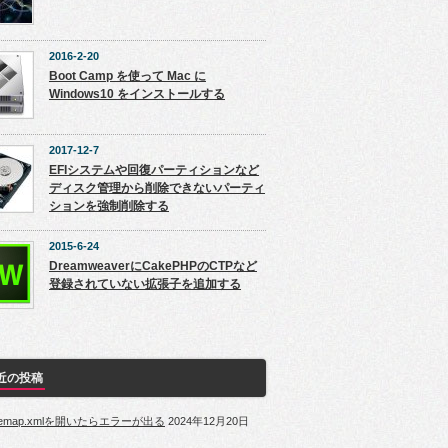
2016-2-20
Boot Camp を使って Mac に
Windows10 をインストールする
2017-12-7
EFIシステムや回復パーティションなど
ディスク管理から削除できないパーティ
ションを強制削除する
2015-6-24
DreamweaverにCakePHPのCTPなど
登録されていない拡張子を追加する
近の投稿
itemap.xmlを開いたらエラーが出る
2024年12月20日