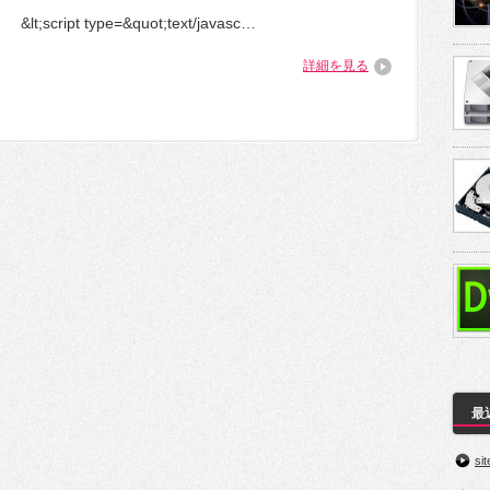
&lt;script type=&quot;text/javasc…
詳細を見る
最
s