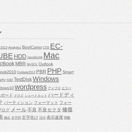
グ
EC-
BootCamp
2013
Analytics
CSS
Mac
UBE
HDD
JavaScript
cBook
MBR
Outlook
MySQL
PHP
PBR
look2010
Smart
Outlook2013
Windows
TestDisk
rty
SSD
wordpress
dows10
アメブロ
エラー
ハードディ
ーボード
クラス
ショートカット
ク
パーティション
フォーマット
フォー
メール
修復
不良
不良セクタ
ブログ
除
文字化け
表示速度
抽出
文字列
日付
関数