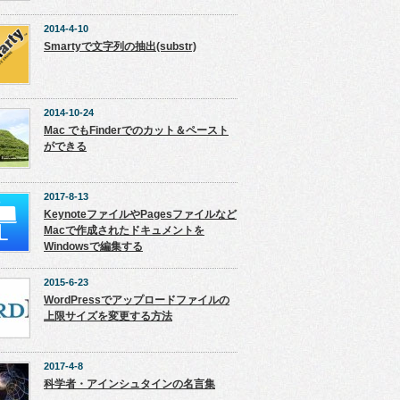
2014-4-10
Smartyで文字列の抽出(substr)
2014-10-24
Mac でもFinderでのカット＆ペースト
ができる
2017-8-13
KeynoteファイルやPagesファイルなど
Macで作成されたドキュメントを
Windowsで編集する
2015-6-23
WordPressでアップロードファイルの
上限サイズを変更する方法
2017-4-8
科学者・アインシュタインの名言集