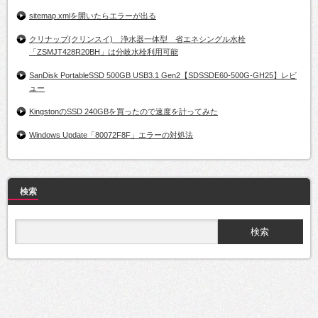
sitemap.xmlを開いたらエラーが出る
クリナップ(クリンスイ) 浄水器一体型 省エネシングル水栓
「ZSMJT428R20BH」は分岐水栓利用可能
SanDisk PortableSSD 500GB USB3.1 Gen2【SDSSDE60-500G-GH25】レビ
ュー
KingstonのSSD 240GBを買ったので速度を計ってみた
Windows Update「80072F8F」エラーの対処法
検索