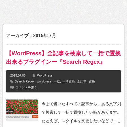
アーカイブ：2015年 7月
【WordPress】全記事を検索して一括で置換
出来るプラグインー『Search Regex』
2015.07.08
WordPress
Search Regex
,
wordpress
,
一括
,
一括置換
,
全記事
,
置換
コメントを書く
今まで書いたすべての記事から、ある文字列
で検索して一括で置換したい時があります。
たとえば、スタイルを変更したいなどで、こ