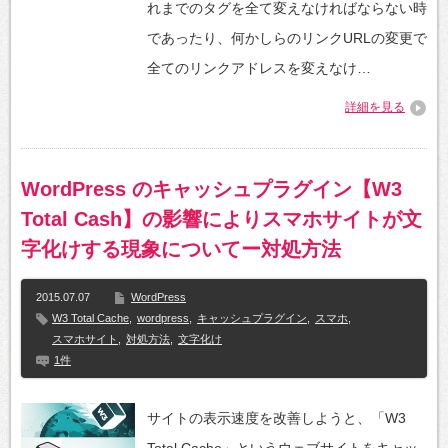
れまでのタグを全て変えなければならない時
であったり、何かしらのリンクURLの変更で
全てのリンクアドレスを変えなけ…
詳細を見る
WordPress のキャッシュプラグイン【W3
Total Cash】の影響によりスマホサイトが文
字化けする現象についてー対処方法
2015.07.07
WordPress
W3 Total Cache
,
wordpress
,
キャッシュプラグイン
,
スマホ
,
スマホサイト
,
対処方法
,
文字化け
1件
サイトの表示速度を改善しようと、「W3