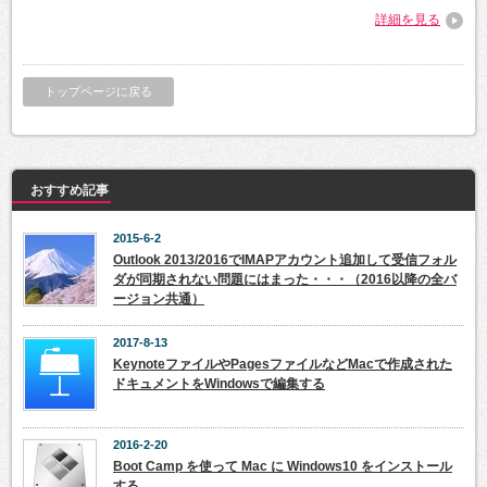
詳細を見る
トップページに戻る
おすすめ記事
2015-6-2
Outlook 2013/2016でIMAPアカウント追加して受信フォル
ダが同期されない問題にはまった・・・（2016以降の全バ
ージョン共通）
2017-8-13
KeynoteファイルやPagesファイルなどMacで作成された
ドキュメントをWindowsで編集する
2016-2-20
Boot Camp を使って Mac に Windows10 をインストール
する