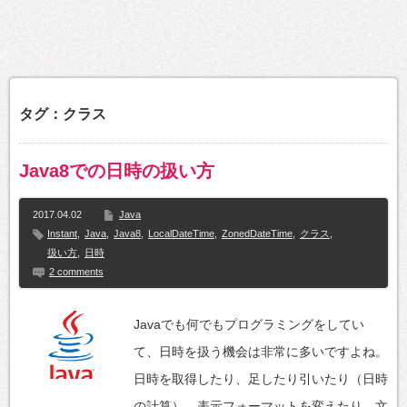
タグ：クラス
Java8での日時の扱い方
2017.04.02
Java
Instant
,
Java
,
Java8
,
LocalDateTime
,
ZonedDateTime
,
クラス
,
扱い方
,
日時
2 comments
Javaでも何でもプログラミングをしてい
て、日時を扱う機会は非常に多いですよね。
日時を取得したり、足したり引いたり（日時
の計算）、表示フォーマットを変えたり、文