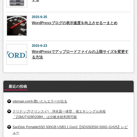
2015-6-25
WordPressブログの表示速度を向上させるーまとめ
2015-6-23
WordPressでアップロードファイルの上限サイズを変更す
る方法
最近の投稿
sitemap.xmlを開いたらエラーが出る
クリナップ(クリンスイ) 浄水器一体型 省エネシングル水栓
「ZSMJT428R20BH」は分岐水栓利用可能
SanDisk PortableSSD 500GB USB3.1 Gen2【SDSSDE60-500G-GH25】レビ
ュー