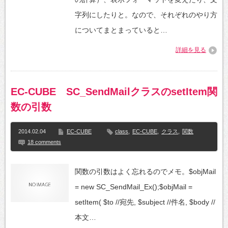
字列にしたりと。なので、それぞれのやり方
についてまとまっていると…
詳細を見る
EC-CUBE SC_SendMailクラスのsetItem関
数の引数
2014.02.04
EC-CUBE
class
,
EC-CUBE
,
クラス
,
関数
18 comments
関数の引数はよく忘れるのでメモ。$objMail
= new SC_SendMail_Ex();$objMail =
setItem( $to //宛先, $subject //件名, $body //
本文…