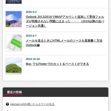
2015-6-2
Outlook 2013/2016でIMAPアカウント追加して受信フォル
ダが同期されない問題にはまった・・・（2016以降の全バ
ージョン共通）
2015-6-7
メールを送るときにHTMLメールのソースを直接書く方法
Outlook編
2014-10-24
Mac でもFinderでのカット＆ペーストができる
最近の投稿
sitemap.xmlを開いたらエラーが出る