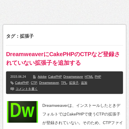
タグ：拡張子
DreamweaverにCakePHPのCTPなど登録さ
れていない拡張子を追加する
2015.06.24
Adobe
CakePHP
Dreamweaver
HTML
PHP
CakePHP
,
CTP
,
Dreamweaver
,
TPL
,
拡張子
,
追加
コメントを書く
Dreamweaverは、インストールしたときデ
フォルトではCakePHPで使うCTPの拡張子
が登録されていない。そのため、CTPファイ