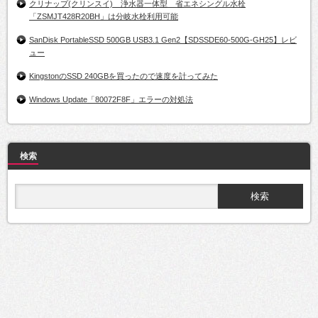
クリナップ(クリンスイ) 浄水器一体型 省エネシングル水栓
「ZSMJT428R20BH」は分岐水栓利用可能
SanDisk PortableSSD 500GB USB3.1 Gen2【SDSSDE60-500G-GH25】レビ
ュー
KingstonのSSD 240GBを買ったので速度を計ってみた
Windows Update「80072F8F」エラーの対処法
検索