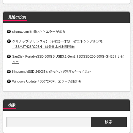
最近の投稿
sitemap.xmlを開いたらエラーが出る
クリナップ(クリンスイ) 浄水器一体型 省エネシングル水栓
「ZSMJT428R20BH」は分岐水栓利用可能
SanDisk PortableSSD 500GB USB3.1 Gen2【SDSSDE60-500G-GH25】レビ
ュー
KingstonのSSD 240GBを買ったので速度を計ってみた
Windows Update「80072F8F」エラーの対処法
検索