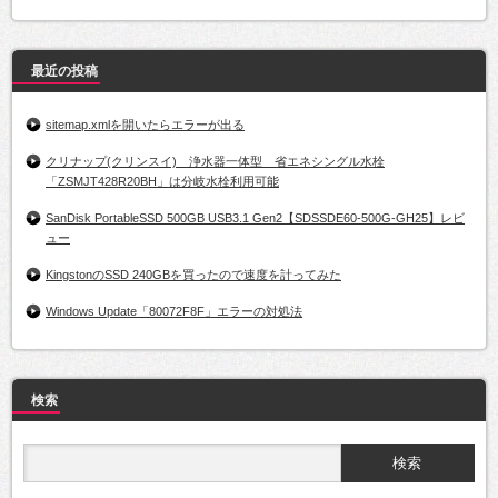
最近の投稿
sitemap.xmlを開いたらエラーが出る
クリナップ(クリンスイ) 浄水器一体型 省エネシングル水栓
「ZSMJT428R20BH」は分岐水栓利用可能
SanDisk PortableSSD 500GB USB3.1 Gen2【SDSSDE60-500G-GH25】レビ
ュー
KingstonのSSD 240GBを買ったので速度を計ってみた
Windows Update「80072F8F」エラーの対処法
検索