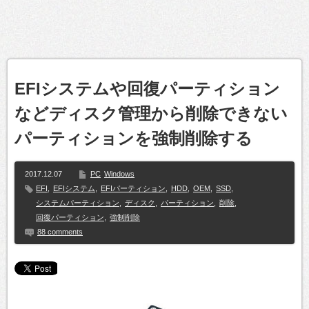
EFIシステムや回復パーティション
などディスク管理から削除できない
パーティションを強制削除する
2017.12.07
PC
Windows
EFI
,
EFIシステム
,
EFIパーティション
,
HDD
,
OEM
,
SSD
,
システムパーティション
,
ディスク
,
パーティション
,
削除
,
回復パーティション
,
強制削除
88 comments