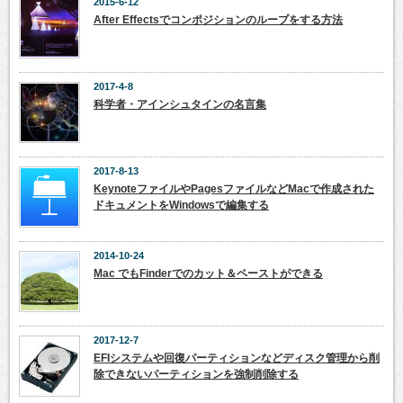
2015-6-12
After Effectsでコンポジションのループをする方法
2017-4-8
科学者・アインシュタインの名言集
2017-8-13
KeynoteファイルやPagesファイルなどMacで作成された
ドキュメントをWindowsで編集する
2014-10-24
Mac でもFinderでのカット＆ペーストができる
2017-12-7
EFIシステムや回復パーティションなどディスク管理から削
除できないパーティションを強制削除する