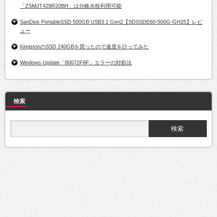
「ZSMJT428R20BH」は分岐水栓利用可能
SanDisk PortableSSD 500GB USB3.1 Gen2【SDSSDE60-500G-GH25】レビ
ュー
KingstonのSSD 240GBを買ったので速度を計ってみた
Windows Update「80072F8F」エラーの対処法
検索