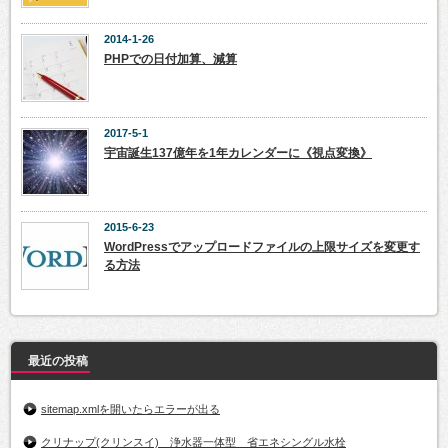
2014-1-26
PHPでの日付加算、減算
2017-5-1
宇宙誕生137億年を1年カレンダーに《視点変換》
2015-6-23
WordPressでアップロードファイルの上限サイズを変更す
る方法
最近の投稿
sitemap.xmlを開いたらエラーが出る
クリナップ(クリンスイ) 浄水器一体型 省エネシングル水栓