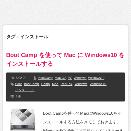
タグ：インストール
Boot Camp を使って Mac に Windows10 を
インストールする
2016.02.20
BootCamp
Mac OS
PC
Windows
Windows10
Boot
,
BootCamp
,
Camp
,
Mac
,
RealTek
,
Windows
,
Windows10
,
インストール
1件
Boot Campを使ってMacにWindows10をイ
ンストールする方法をメモしておきます。
Windows8の場合には問題なくインストール